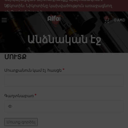
նիկոտին։ Նիկոտինը կախվածություն առաջացնող
քիմիական նյութ է:
0
0
AMD
Անձնական էջ
ՄՈՒՏՔ
*
Մուտքանուն կամ էլ. հասցե
*
Գաղտնաբառ
Մուտք գործել