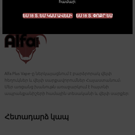
համար:
Caliburn
ԵՍ 18 Տ. ԵՄ ԿԱՄ ԱՎԵԼԻ
ԵՍ 18 Տ. ՓՈՔՐ ԵՄ
Alfa Plus Vape-ը ներկայացնում է բարձրորակ վեյփ
հեղուկներ և վեյփ սարքավորումներ Հայաստանում։
Մեր առցանց խանութն առաջարկում է հայտնի
ապրանքանիշերի համային տեսականի և վեյփ սարքեր:
Հետադարձ կապ