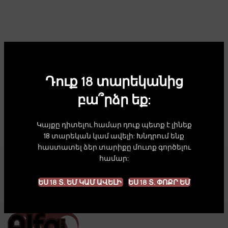
Դուք 18 տարեկանից
բա՞րձր եք:
Կայքը դիտելու համար դուք պետք է լինեք
18 տարեկան կամ ավելի: Խնդրում ենք
հաստատել ձեր տարիքը մուտք գործելու
համար:
Starline
ԵՍ 18 Տ. ԵՄ ԿԱՄ ԱՎԵԼԻ
ԵՍ 18 Տ. ՓՈՔՐ ԵՄ