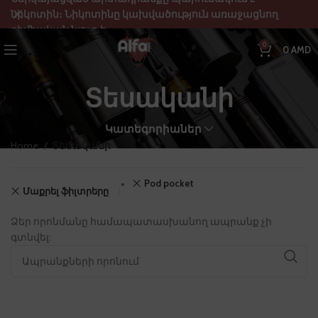
նիկոտին։ Նիկոտինը կախվածություն առաջացնող
քիմիական նյութ է:
0
0
AMD
Տեսականի
Կատեգորիաներ
Home
Տեսականի
Pod pocket
Մաքրել ֆիլտրերը
Ձեր որոնմանը համապատասխանող ապրանք չի
գտնվել: